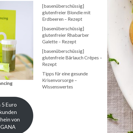
[basenüberschüssig]
glutenfreier Blondie mit
Erdbeeren – Rezept
[basenüberschüssig]
glutenfreier Rhabarber
Galette – Rezept
[basenüberschüssig]
glutenfreie Bärlauch Crêpes –
Rezept
Tipps für eine gesunde
Krisenvorsorge –
ancing
Wissenswertes
 5 Euro
kunden
hein von
NGANA