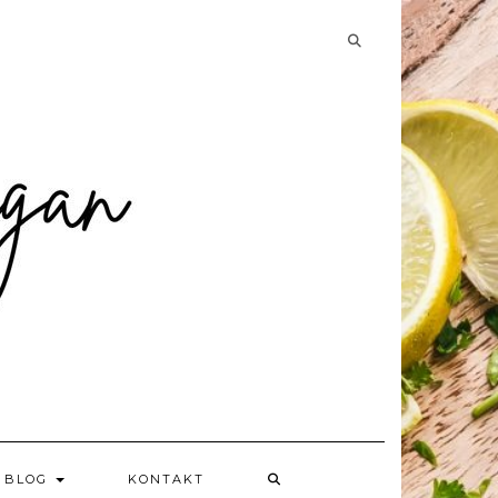
Searching
is
in
progress
BLOG
KONTAKT