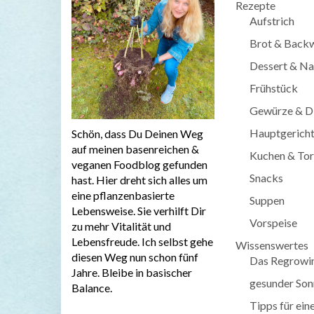
Rezepte
Aufstrich
Brot & Back
Dessert & Na
Frühstück
Gewürze & D
Hauptgerich
Schön, dass Du Deinen Weg
auf meinen basenreichen &
Kuchen & Tor
veganen Foodblog gefunden
Snacks
hast. Hier dreht sich alles um
eine pflanzenbasierte
Suppen
Lebensweise. Sie verhilft Dir
Vorspeise
zu mehr Vitalität und
Lebensfreude. Ich selbst gehe
Wissenswertes
diesen Weg nun schon fünf
Das Regrowi
Jahre. Bleibe in basischer
gesunder Son
Balance.
Tipps für ein