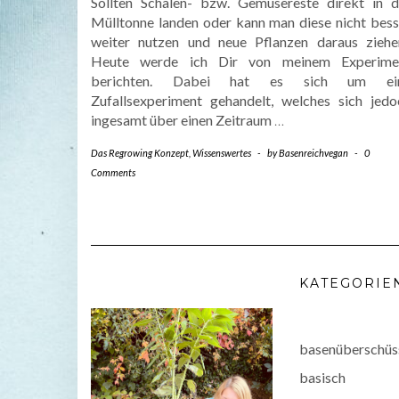
Sollten Schalen- bzw. Gemüsereste direkt in d
Mülltonne landen oder kann man diese nicht bess
weiter nutzen und neue Pflanzen daraus ziehe
Heute werde ich Dir von meinem Experime
berichten. Dabei hat es sich um ei
Zufallsexperiment gehandelt, welches sich jedo
ingesamt über einen Zeitraum
…
Das Regrowing Konzept
,
Wissenswertes
-
by
Basenreichvegan
-
0
Comments
KATEGORIE
basenüberschüs
basisch