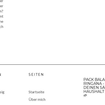
er
er
n?
nt
ne
ch
N
SEITEN
PACK BAL
RINGANA -
DEINEN SÄ
HAUSHALT 
sig
Startseite
🌱
Über mich