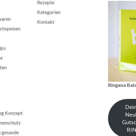
Rezepte
Kategorien
waren
Kontakt
chspeisen
ips
te
ten
Ringana Bal
Dein
ng Konzept
Neu
Gutsc
nenschutz
RI
e gesunde