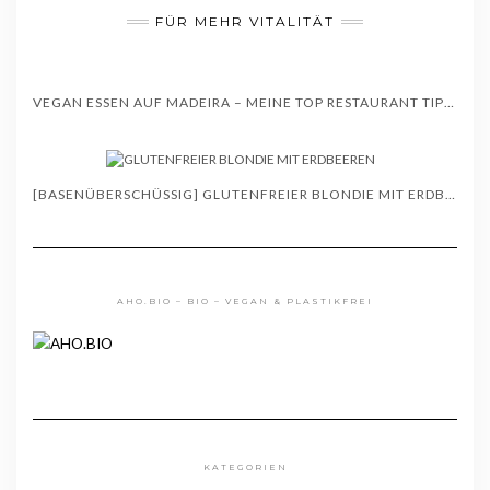
FÜR MEHR VITALITÄT
VEGAN ESSEN AUF MADEIRA – MEINE TOP RESTAURANT TIPPS – WISSENSWERTES
[BASENÜBERSCHÜSSIG] GLUTENFREIER BLONDIE MIT ERDBEEREN – REZEPT
AHO.BIO – BIO – VEGAN & PLASTIKFREI
KATEGORIEN