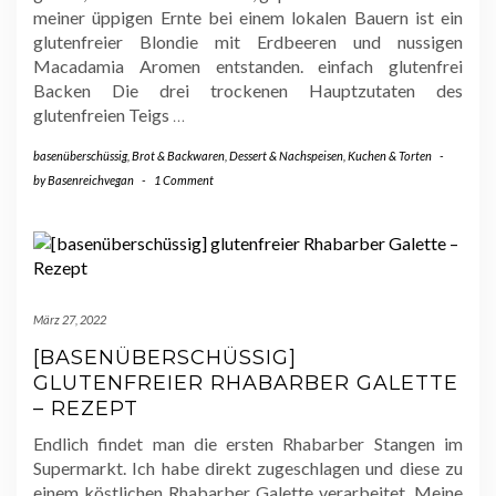
meiner üppigen Ernte bei einem lokalen Bauern ist ein
glutenfreier Blondie mit Erdbeeren und nussigen
Macadamia Aromen entstanden. einfach glutenfrei
Backen Die drei trockenen Hauptzutaten des
glutenfreien Teigs
…
basenüberschüssig
,
Brot & Backwaren
,
Dessert & Nachspeisen
,
Kuchen & Torten
-
by
Basenreichvegan
-
1 Comment
März 27, 2022
[BASENÜBERSCHÜSSIG]
GLUTENFREIER RHABARBER GALETTE
– REZEPT
Endlich findet man die ersten Rhabarber Stangen im
Supermarkt. Ich habe direkt zugeschlagen und diese zu
einem köstlichen Rhabarber Galette verarbeitet. Meine