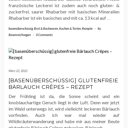
französische Leckerei ist zudem auch noch gluten- &
zuckerfrei. saurer Rhabarber mit basischen Mineralien
Rhabarber ist ein basisches und mit ca. 13 kcal auf
…
basenüberschüssig
,
Brot & Backwaren
,
Kuchen & Torten
,
Rezepte
-
by
Basenreichvegan
-
0 Comments
März 22, 2022
[BASENÜBERSCHÜSSIG] GLUTENFREIE
BÄRLAUCH CRÊPES – REZEPT
Der Frühling ist da, die Sonne scheint und ein
knoblauchartige Geruch liegt in der Luft. Denn wer jetzt
im Wald unterwegs ist, wird vielleicht leckeren Bärlauch
vorfinden. Auch ich war mal wieder auf
Wildkräuterwanderung und habe mir aus meiner Beute
glutenfreie Bärlauch Crêpes gebacken. Bärlauch
…