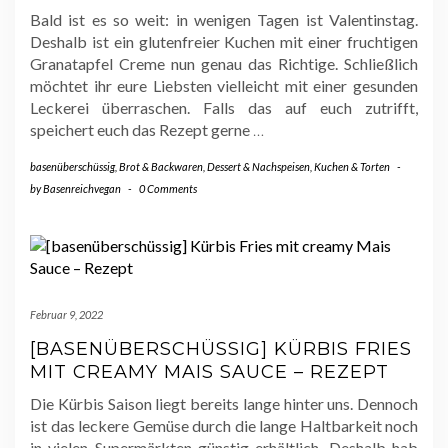
Bald ist es so weit: in wenigen Tagen ist Valentinstag.
Deshalb ist ein glutenfreier Kuchen mit einer fruchtigen
Granatapfel Creme nun genau das Richtige. Schließlich
möchtet ihr eure Liebsten vielleicht mit einer gesunden
Leckerei überraschen. Falls das auf euch zutrifft,
speichert euch das Rezept gerne
…
basenüberschüssig
,
Brot & Backwaren
,
Dessert & Nachspeisen
,
Kuchen & Torten
-
by
Basenreichvegan
-
0 Comments
Februar 9, 2022
[BASENÜBERSCHÜSSIG] KÜRBIS FRIES
MIT CREAMY MAIS SAUCE – REZEPT
Die Kürbis Saison liegt bereits lange hinter uns. Dennoch
ist das leckere Gemüse durch die lange Haltbarkeit noch
in vielen Supermärkten günstig erhältlich. Deshalb hab