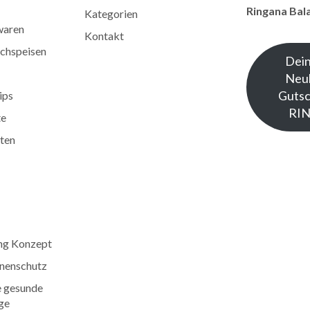
Ringana Bal
Kategorien
waren
Kontakt
chspeisen
Dein
Neu
Gutsc
ips
RI
te
ten
ng Konzept
nenschutz
e gesunde
ge