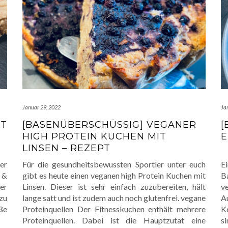
Januar 29, 2022
Ja
IT
[BASENÜBERSCHÜSSIG] VEGANER
[
HIGH PROTEIN KUCHEN MIT
E
LINSEN – REZEPT
er
Für die gesundheitsbewussten Sportler unter euch
E
n &
gibt es heute einen veganen high Protein Kuchen mit
B
er
Linsen. Dieser ist sehr einfach zuzubereiten, hält
v
zu
lange satt und ist zudem auch noch glutenfrei. vegane
A
ße
Proteinquellen Der Fitnesskuchen enthält mehrere
K
Proteinquellen. Dabei ist die Hauptzutat eine
si