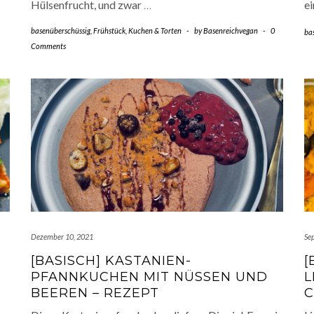
Hülsenfrucht, und zwar
…
e
basenüberschüssig
,
Frühstück
,
Kuchen & Torten
-
by
Basenreichvegan
-
0
ba
Comments
Dezember 10, 2021
Se
[BASISCH] KASTANIEN-
[
PFANNKUCHEN MIT NÜSSEN UND
L
BEEREN – REZEPT
C