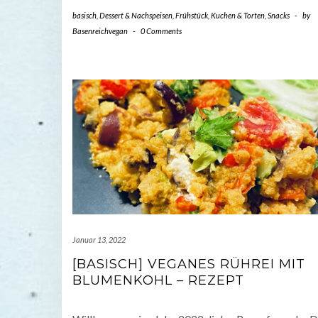
basisch
,
Dessert & Nachspeisen
,
Frühstück
,
Kuchen & Torten
,
Snacks
-
by
Basenreichvegan
-
0 Comments
Januar 13, 2022
[BASISCH] VEGANES RÜHREI MIT
BLUMENKOHL – REZEPT