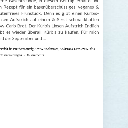
iebe Basenfreunde, in diesem Beitrag erhaltet ihr
in Rezept für ein basenüberschüssiges, veganes &
lutenfreies Frühstück. Denn es gibt einen Kürbis-
insen-Aufstrich auf einem äußerst schmackhaften
ow-Carb Brot. Der Kürbis Linsen Aufstrich Endlich
ibt es wieder überall Kürbis zu kaufen. Für mich
ind der September und
…
strich
,
basenüberschüssig
,
Brot & Backwaren
,
Frühstück
,
Gewürze & Dips
-
Basenreichvegan
-
0 Comments