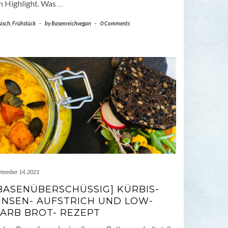
in Highlight. Was
…
sisch
,
Frühstück
-
by
Basenreichvegan
-
0 Comments
ptember 14, 2021
BASENÜBERSCHÜSSIG] KÜRBIS-
INSEN- AUFSTRICH UND LOW-
ARB BROT- REZEPT