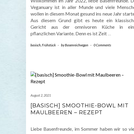
Willkommen im Jahr 2022, liebe Basenfreunde. D
Veganuary ist in aller Munde und viele Mensch
wollen in diesem Monat gesund ins neue Jahr start
Aus diesem Grund gibt es heute ein klassisch
Gericht aus der omnivoren Küche in ein
pflanzlichen Variante. Denn es ist Zeit
…
basisch
,
Frühstück
-
by
Basenreichvegan
-
0 Comments
August 2, 2021
[BASISCH] SMOOTHIE-BOWL MIT
MAULBEEREN – REZEPT
Liebe Basenfreunde, im Sommer haben wir so vie