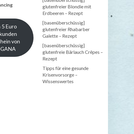
ancing
glutenfreier Blondie mit
Erdbeeren – Rezept
[basenüberschüssig]
 5 Euro
glutenfreier Rhabarber
kunden
Galette – Rezept
hein von
[basenüberschüssig]
NGANA
glutenfreie Bärlauch Crêpes –
Rezept
Tipps für eine gesunde
Krisenvorsorge –
Wissenswertes