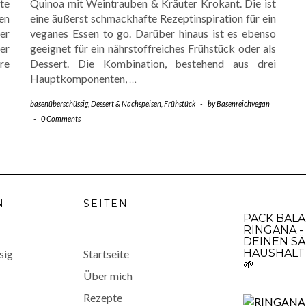
te
Quinoa mit Weintrauben & Kräuter Krokant. Die ist
en
eine äußerst schmackhafte Rezeptinspiration für ein
er
veganes Essen to go. Darüber hinaus ist es ebenso
er
geeignet für ein nährstoffreiches Frühstück oder als
re
Dessert. Die Kombination, bestehend aus drei
Hauptkomponenten,
…
basenüberschüssig
,
Dessert & Nachspeisen
,
Frühstück
-
by
Basenreichvegan
-
0 Comments
N
SEITEN
PACK BAL
RINGANA -
DEINEN SÄ
HAUSHALT 
sig
Startseite
🌱
Über mich
Rezepte