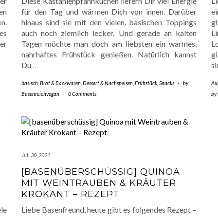
er
Diese Kastanienpfannkuchen liefern Dir viel Energie
L
en
für den Tag und wärmen Dich von innen. Darüber
e
en.
hinaus sind sie mit den vielen, basischen Toppings
g
es
auch noch ziemlich lecker. Und gerade an kalten
L
er
Tagen möchte man doch am liebsten ein warmes,
L
nahrhaftes Frühstück genießen. Natürlich kannst
g
Du
…
s
basisch
,
Brot & Backwaren
,
Dessert & Nachspeisen
,
Frühstück
,
Snacks
-
by
Auf
Basenreichvegan
-
0 Comments
by
Juli 30, 2021
[BASENÜBERSCHÜSSIG] QUINOA
MIT WEINTRAUBEN & KRÄUTER
KROKANT – REZEPT
le
Liebe Basenfreund, heute gibt es folgendes Rezept –