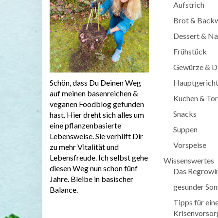
Aufstrich
Brot & Back
Dessert & Na
Frühstück
Gewürze & D
Hauptgerich
Schön, dass Du Deinen Weg
auf meinen basenreichen &
Kuchen & Tor
veganen Foodblog gefunden
Snacks
hast. Hier dreht sich alles um
eine pflanzenbasierte
Suppen
Lebensweise. Sie verhilft Dir
Vorspeise
zu mehr Vitalität und
Lebensfreude. Ich selbst gehe
Wissenswertes
diesen Weg nun schon fünf
Das Regrowi
Jahre. Bleibe in basischer
gesunder Son
Balance.
Tipps für ein
Krisenvorsor