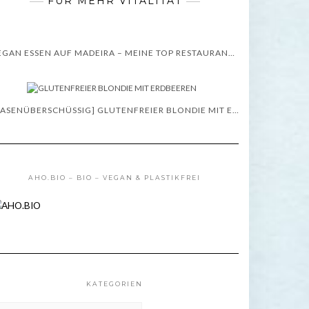
FÜR MEHR VITALITÄT
VEGAN ESSEN AUF MADEIRA – MEINE TOP RESTAURANT TIPPS – WISSENSWERTES
[BASENÜBERSCHÜSSIG] GLUTENFREIER BLONDIE MIT ERDBEEREN – REZEPT
AHO.BIO – BIO – VEGAN & PLASTIKFREI
KATEGORIEN
TEGORIEN