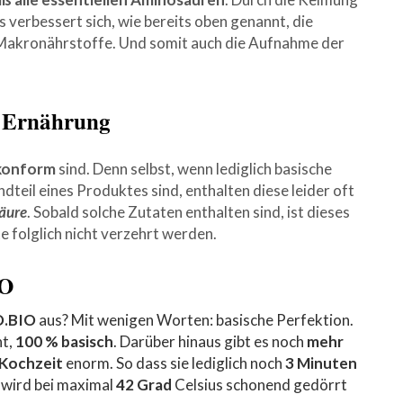
 verbessert sich, wie bereits oben genannt, die
 Makronährstoffe. Und somit auch die Aufnahme der
n Ernährung
konform
sind. Denn selbst, wenn lediglich basische
eil eines Produktes sind, enthalten diese leider oft
äure
. Sobald solche Zutaten enthalten sind, ist dieses
e folglich nicht verzehrt werden.
IO
.BI
O
aus? Mit wenigen Worten: basische Perfektion.
t,
100 % basisch
. Darüber hinaus gibt es noch
mehr
Kochzeit
enorm. So dass sie lediglich noch
3 Minuten
, wird bei maximal
42 Grad
Celsius schonend gedörrt