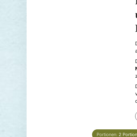
Portionen:
2
Portio