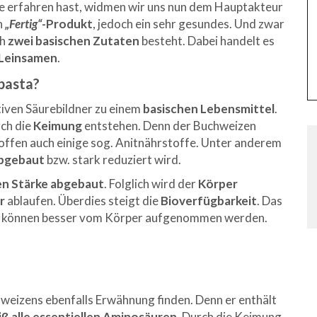
e erfahren hast, widmen wir uns nun dem Hauptakteur
n
„Fertig“
-Produkt
, jedoch ein sehr gesundes. Und zwar
ch
zwei basischen Zutaten
besteht. Dabei handelt es
 Leinsamen
.
pasta?
iven Säurebildner zu einem
basischen Lebensmittel
.
rch die
Keimung
entstehen. Denn der Buchweizen
offen auch einige sog. Anitnährstoffe. Unter anderem
bgebaut
bzw. stark reduziert wird.
en Stärke abgebaut
. Folglich wird der
Körper
er
ablaufen. Überdies steigt die
Bioverfügbarkeit
. Das
fe können besser vom Körper aufgenommen werden.
hweizens ebenfalls Erwähnung finden. Denn er enthält
iß
alle
essentiellen Aminosäuren
. Durch die Keimung