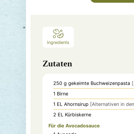
Ingredients
Zutaten
250
g
gekeimte Buchweizenpasta
[
1
Birne
1
EL
Ahornsirup
[Alternativen in de
2
EL
Kürbiskerne
Für die Avocadosauce