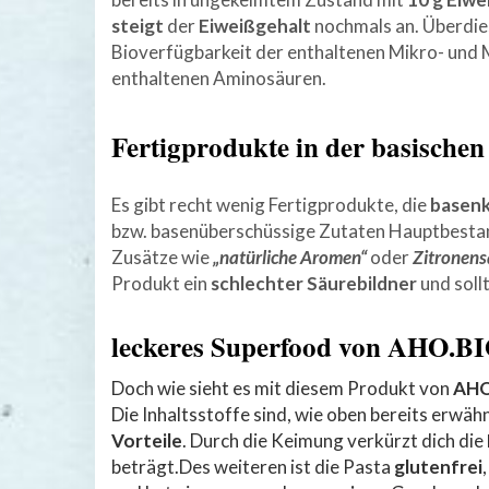
steigt
der
Eiweißgehalt
nochmals an. Überdies
Bioverfügbarkeit der enthaltenen Mikro- und
enthaltenen Aminosäuren.
Fertigprodukte in der basische
Es gibt recht wenig Fertigprodukte, die
basen
bzw. basenüberschüssige Zutaten Hauptbestandt
Zusätze wie
„natürliche Aromen“
oder
Zitronens
Produkt ein
schlechter Säurebildner
und sollt
leckeres Superfood von AHO.B
Doch wie sieht es mit diesem Produkt von
AHO
Die Inhaltsstoffe sind, wie oben bereits erwähn
Vorteile
. Durch die Keimung verkürzt dich die
beträgt.Des weiteren ist die Pasta
glutenfrei