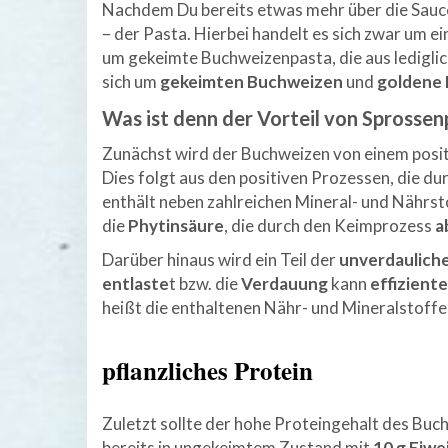
Nachdem Du bereits etwas mehr über die Sauc
– der Pasta. Hierbei handelt es sich zwar um ei
um gekeimte Buchweizenpasta, die aus ledigli
sich um
gekeimten Buchweizen
und
goldene
Was ist denn der Vorteil von Sprossen
Zunächst wird der Buchweizen von einem posit
Dies folgt aus den positiven Prozessen, die du
enthält neben zahlreichen Mineral- und Nährst
die
Phytinsäure
, die durch den Keimprozess
a
Darüber hinaus wird ein Teil der
unverdaulich
entlaste
t bzw. die
Verdauung
kann
effizient
heißt die enthaltenen Nähr- und Mineralstof
pflanzliches Protein
Zuletzt sollte der hohe Proteingehalt des Buc
bereits in ungekeimtem Zustand mit
10 g Eiwe