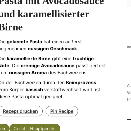
Pasta mit Avocadosauce
und karamellisierter
Birne
Die
gekeimte Pasta
hat einen äußerst
v
angenehmen
nussigen Geschmack
.
Die
karamellierte Birne
gibt eine
fruchtige
Note
. Die
cremige Avocadosauce
passt perfekt
zum
nussigen Aroma
des Buchweizens.
Da der Buchweizen durch den
Keimprozess
Au
vom Körper
basisch
verstoffwechselt wird, ist
Ve
diese Pasta optimal geeignet.
Pr
Rezept drucken
Pin Recipe
nen
Gericht:
Hauptgericht