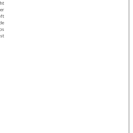
ht
er
ft
de
ps
st