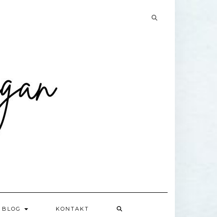
Searching
is
in
progress
BLOG
KONTAKT