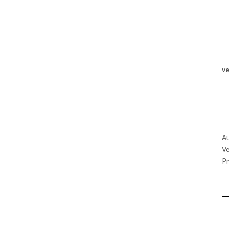
v
Au
Ve
Pr