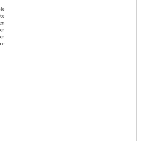
le
te
en
er
er
re