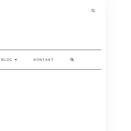
Searching
is
in
progress
BLOG
KONTAKT