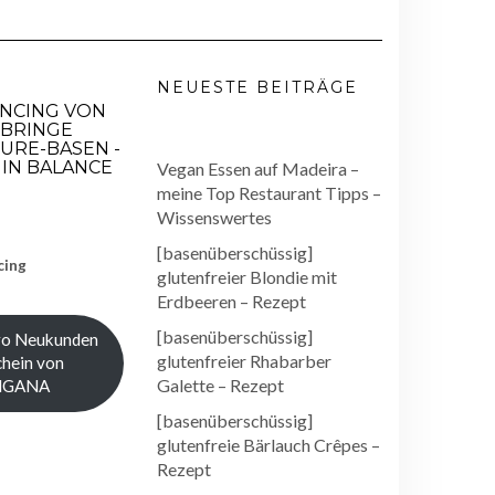
NEUESTE BEITRÄGE
ANCING VON
 BRINGE
URE-BASEN -
IN BALANCE
Vegan Essen auf Madeira –
meine Top Restaurant Tipps –
Wissenswertes
[basenüberschüssig]
cing
glutenfreier Blondie mit
Erdbeeren – Rezept
[basenüberschüssig]
ro Neukunden
glutenfreier Rhabarber
hein von
Galette – Rezept
NGANA
[basenüberschüssig]
glutenfreie Bärlauch Crêpes –
Rezept