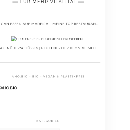
FÜR MEHR VITALITÄT
VEGAN ESSEN AUF MADEIRA – MEINE TOP RESTAURANT TIPPS – WISSENSWERTES
[BASENÜBERSCHÜSSIG] GLUTENFREIER BLONDIE MIT ERDBEEREN – REZEPT
AHO.BIO – BIO – VEGAN & PLASTIKFREI
KATEGORIEN