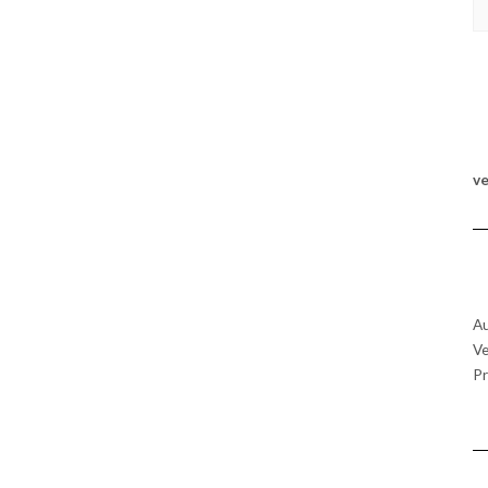
KA
v
Au
Ve
Pr