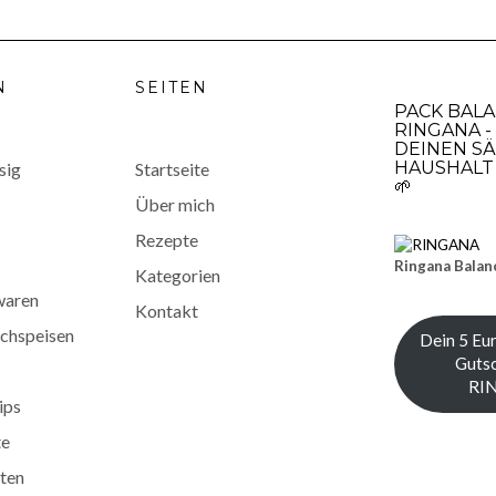
N
SEITEN
PACK BAL
RINGANA -
DEINEN SÄ
HAUSHALT 
sig
Startseite
🌱
Über mich
Rezepte
Ringana Balan
Kategorien
waren
Kontakt
chspeisen
Dein 5 Eu
Gutsc
RI
ips
te
ten