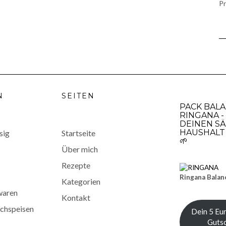
Pr
N
SEITEN
PACK BAL
RINGANA -
DEINEN SÄ
HAUSHALT 
sig
Startseite
🌱
Über mich
Rezepte
Ringana Balan
Kategorien
waren
Kontakt
chspeisen
Dein 5 Eu
Gutsc