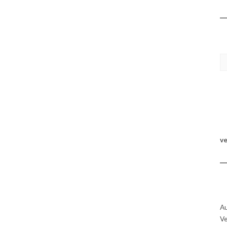
KA
v
Au
Ve