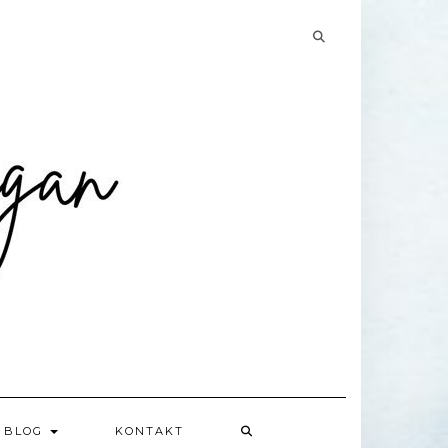
Searching
is
in
progress
BLOG
KONTAKT