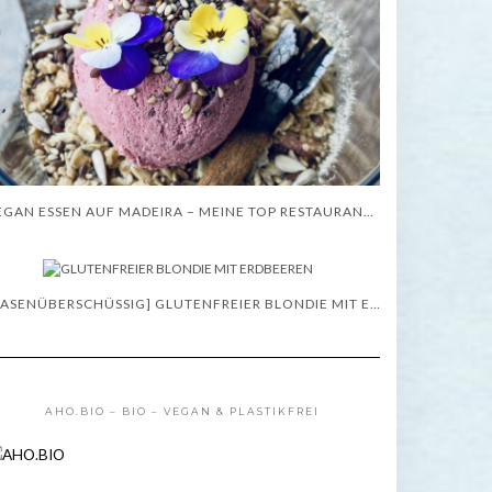
VEGAN ESSEN AUF MADEIRA – MEINE TOP RESTAURANT TIPPS – WISSENSWERTES
[BASENÜBERSCHÜSSIG] GLUTENFREIER BLONDIE MIT ERDBEEREN – REZEPT
AHO.BIO – BIO – VEGAN & PLASTIKFREI