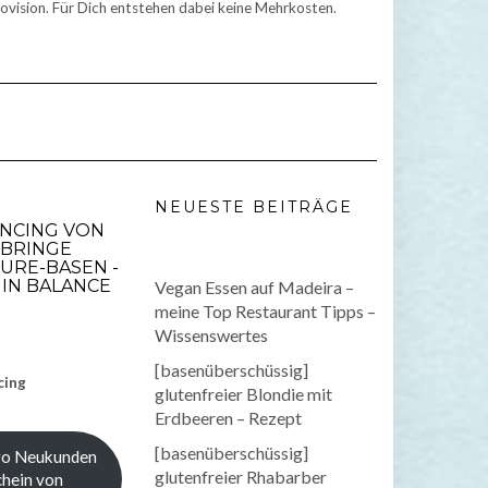
ovision. Für Dich entstehen dabei keine Mehrkosten.
NEUESTE BEITRÄGE
ANCING VON
 BRINGE
URE-BASEN -
IN BALANCE
Vegan Essen auf Madeira –
meine Top Restaurant Tipps –
Wissenswertes
[basenüberschüssig]
cing
glutenfreier Blondie mit
Erdbeeren – Rezept
[basenüberschüssig]
ro Neukunden
glutenfreier Rhabarber
hein von