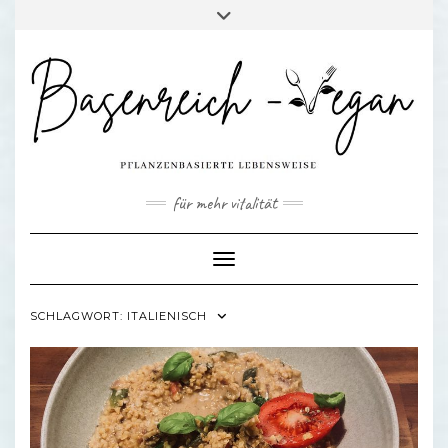
Skip
Toggle
to
header
content
für mehr vitalität
Toggle Navigation
SCHLAGWORT:
ITALIENISCH