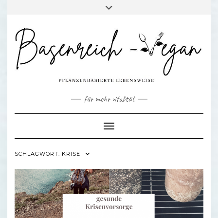
Skip
Toggle
to
header
content
für mehr vitalität
Toggle Navigation
SCHLAGWORT:
KRISE