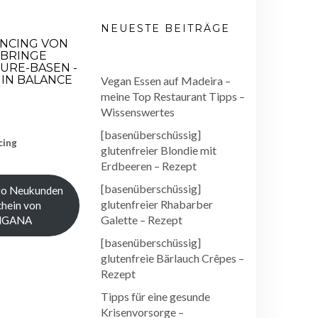
NEUESTE BEITRÄGE
ANCING VON
 BRINGE
URE-BASEN -
IN BALANCE
Vegan Essen auf Madeira –
meine Top Restaurant Tipps –
Wissenswertes
[basenüberschüssig]
cing
glutenfreier Blondie mit
Erdbeeren – Rezept
[basenüberschüssig]
ro Neukunden
glutenfreier Rhabarber
hein von
Galette – Rezept
NGANA
[basenüberschüssig]
glutenfreie Bärlauch Crêpes –
Rezept
Tipps für eine gesunde
Krisenvorsorge –