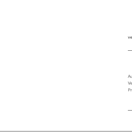
v
Au
Ve
Pr