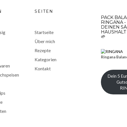
N
SEITEN
PACK BAL
RINGANA -
DEINEN SÄ
HAUSHALT 
sig
Startseite
🌱
Über mich
Rezepte
Ringana Balan
Kategorien
waren
Kontakt
chspeisen
Dein 5 Eu
Gutsc
RI
ips
te
ten