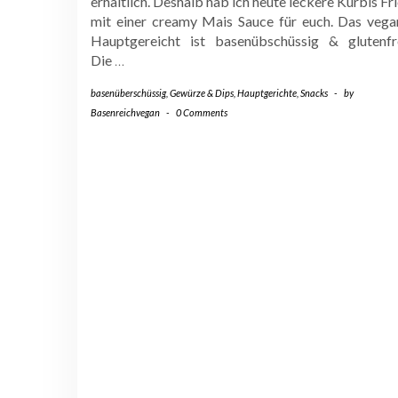
erhältlich. Deshalb hab ich heute leckere Kürbis Fr
mit einer creamy Mais Sauce für euch. Das vega
Hauptgereicht ist basenübschüssig & glutenfre
Die
…
basenüberschüssig
,
Gewürze & Dips
,
Hauptgerichte
,
Snacks
-
by
Basenreichvegan
-
0 Comments