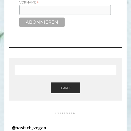
VORNAME
*
SEARCH
INSTAGRAM
@
basisch_vegan