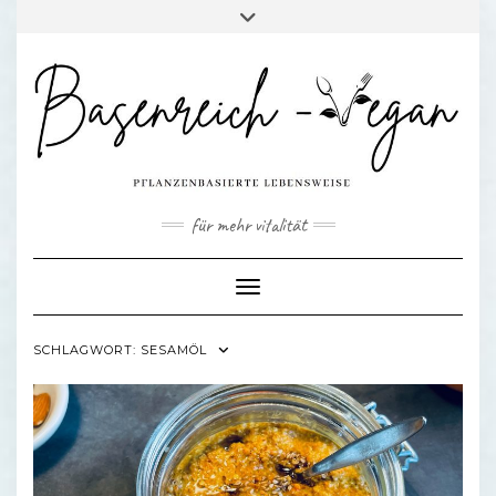
Skip
Toggle
to
header
content
für mehr vitalität
Toggle Navigation
SCHLAGWORT:
SESAMÖL