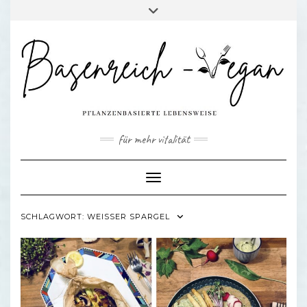
Skip
Toggle
to
header
content
für mehr vitalität
Toggle Navigation
SCHLAGWORT:
WEISSER SPARGEL