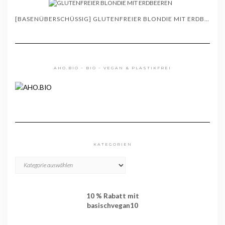
[BASENÜBERSCHÜSSIG] GLUTENFREIER BLONDIE MIT ERDBEEREN – REZEPT
AHO.BIO – BIO – VEGAN & PLASTIKFREI
KATEGORIEN
KATEGORIEN
10 % Rabatt mit
basischvegan10