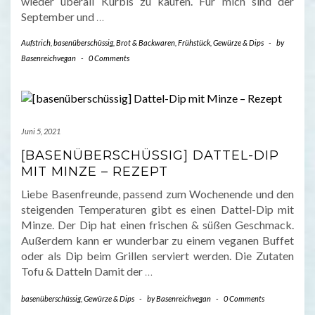
wieder überall Kürbis zu kaufen. Für mich sind der
September und
…
Aufstrich
,
basenüberschüssig
,
Brot & Backwaren
,
Frühstück
,
Gewürze & Dips
-
by
Basenreichvegan
-
0 Comments
Juni 5, 2021
[BASENÜBERSCHÜSSIG] DATTEL-DIP
MIT MINZE – REZEPT
Liebe Basenfreunde, passend zum Wochenende und den
steigenden Temperaturen gibt es einen Dattel-Dip mit
Minze. Der Dip hat einen frischen & süßen Geschmack.
Außerdem kann er wunderbar zu einem veganen Buffet
oder als Dip beim Grillen serviert werden. Die Zutaten
Tofu & Datteln Damit der
…
basenüberschüssig
,
Gewürze & Dips
-
by
Basenreichvegan
-
0 Comments