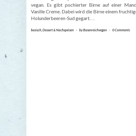
vegan. Es gibt pochierter Birne auf einer Mand
Vanille Creme. Dabei wird die Birne einem fruchti
Holunderbeeren-Sud gegart.
…
basisch
,
Dessert & Nachspeisen
-
by
Basenreichvegan
-
0 Comments