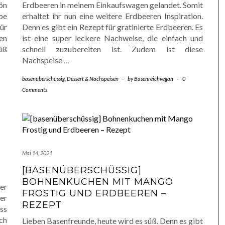
ön
Erdbeeren in meinem Einkaufswagen gelandet. Somit
be
erhaltet ihr nun eine weitere Erdbeeren Inspiration.
ür
Denn es gibt ein Rezept für gratinierte Erdbeeren. Es
en
ist eine super leckere Nachweise, die einfach und
üß
schnell zuzubereiten ist. Zudem ist diese
Nachspeise
…
basenüberschüssig
,
Dessert & Nachspeisen
-
by
Basenreichvegan
-
0
Comments
Mai 14, 2021
[BASENÜBERSCHÜSSIG]
BOHNENKUCHEN MIT MANGO
er
FROSTIG UND ERDBEEREN –
er
REZEPT
ss
ch
Lieben Basenfreunde, heute wird es süß. Denn es gibt