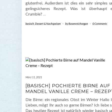
glutenfrei. Außerdem ist dies ein sehr simples u
gelingsicheres Rezept. Was ist überhaupt e
Crumble?
…
basisch
,
Dessert & Nachspeisen
-
by
Basenreichvegan
-
0 Comments
März 11, 2021
[BASISCH] POCHIERTE BIRNE AUF
MANDEL VANILLE CREME – REZEP
Die Birne: ein regionales Obst im Winter Hallo I
Lieben, mögt Ihr auch so gerne Birnen? Ich liebe s
Das heutige Rezept ist natürlich wieder basisch u