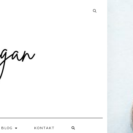
Searching
is
in
progress
BLOG
KONTAKT