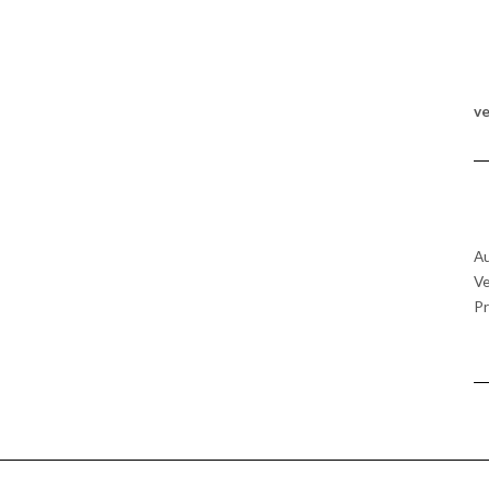
v
Au
Ve
Pr