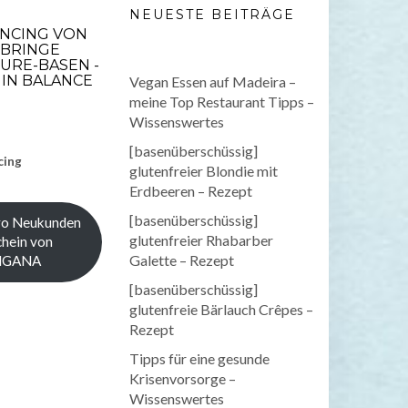
NEUESTE BEITRÄGE
ANCING VON
 BRINGE
URE-BASEN -
IN BALANCE
Vegan Essen auf Madeira –
meine Top Restaurant Tipps –
Wissenswertes
[basenüberschüssig]
cing
glutenfreier Blondie mit
Erdbeeren – Rezept
[basenüberschüssig]
ro Neukunden
glutenfreier Rhabarber
hein von
Galette – Rezept
NGANA
[basenüberschüssig]
glutenfreie Bärlauch Crêpes –
Rezept
Tipps für eine gesunde
Krisenvorsorge –
Wissenswertes