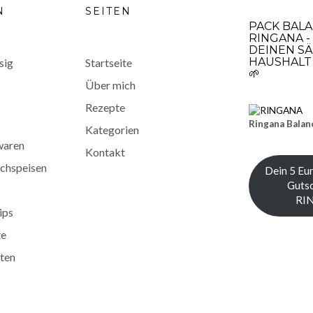
N
SEITEN
PACK BAL
RINGANA -
DEINEN SÄ
HAUSHALT 
sig
Startseite
🌱
Über mich
Rezepte
Ringana Balan
Kategorien
waren
Kontakt
chspeisen
Dein 5 Eu
Gutsc
RI
ips
te
ten