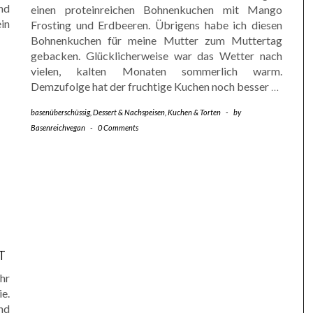
nd
einen proteinreichen Bohnenkuchen mit Mango
in
Frosting und Erdbeeren. Übrigens habe ich diesen
Bohnenkuchen für meine Mutter zum Muttertag
gebacken. Glücklicherweise war das Wetter nach
vielen, kalten Monaten sommerlich warm.
Demzufolge hat der fruchtige Kuchen noch besser
…
basenüberschüssig
,
Dessert & Nachspeisen
,
Kuchen & Torten
-
by
Basenreichvegan
-
0 Comments
T
hr
ie.
nd